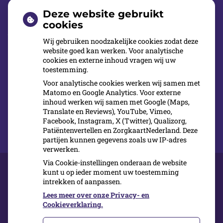
voorkomende handelingen op het gebied van
Deze website gebruikt
mond-en gebitsverzorging? Een tandarts in de
cookies
buurt, bij wie u direct terecht kunt, een modern
Wij gebruiken noodzakelijke cookies zodat deze
website goed kan werken. Voor analytische
tandheelkundig centrum? Waar ook
cookies en externe inhoud vragen wij uw
avondbehandelingen worden verricht en trouw
toestemming.
aan de nieuwste inzichten en technieken?
Voor analytische cookies werken wij samen met
Matomo en Google Analytics. Voor externe
inhoud werken wij samen met Google (Maps,
Meld u dan nu aan bij Cool Dental Clinic
Translate en Reviews), YouTube, Vimeo,
Facebook, Instagram, X (Twitter), Qualizorg,
Patiëntenvertellen en ZorgkaartNederland. Deze
partijen kunnen gegevens zoals uw IP-adres
verwerken.
Via Cookie-instellingen onderaan de website
kunt u op ieder moment uw toestemming
intrekken of aanpassen.
Over ons
Kwaliteit
Lees meer over onze Privacy- en
Inschrijven
Cookieverklaring.
Contact