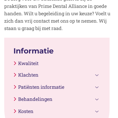
praktijken van Prime Dental Alliance in goede
handen. Wilt u begeleiding in uw keuze? Voelt u
zich dan vrij contact met ons op te nemen. Wij
staan u graag bij met raad.
Informatie
Kwaliteit
Klachten
Klachten
Patiënten informatie
submenu
Patiënten
Behandelingen
informati
Behandel
submenu
Kosten
submenu
Kosten