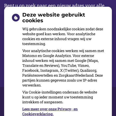
Bent u op zoek naar een nieuw adres voor alle
voorkomende handelingen op het gebied van
Deze website gebruikt
mond-en gebitsverzorging? Een tandarts in de
cookies
buurt, bij wie u direct terecht kunt, een modern
Wij gebruiken noodzakelijke cookies zodat deze
website goed kan werken. Voor analytische
tandheelkundig centrum? Waar ook
cookies en externe inhoud vragen wij uw
avondbehandelingen worden verricht en trouw
toestemming.
aan de nieuwste inzichten en technieken?
Voor analytische cookies werken wij samen met
Matomo en Google Analytics. Voor externe
inhoud werken wij samen met Google (Maps,
Meld u dan nu aan bij Cool Dental Clinic
Translate en Reviews), YouTube, Vimeo,
Facebook, Instagram, X (Twitter), Qualizorg,
Patiëntenvertellen en ZorgkaartNederland. Deze
partijen kunnen gegevens zoals uw IP-adres
verwerken.
Via Cookie-instellingen onderaan de website
kunt u op ieder moment uw toestemming
intrekken of aanpassen.
Over ons
Kwaliteit
Lees meer over onze Privacy- en
Inschrijven
Cookieverklaring.