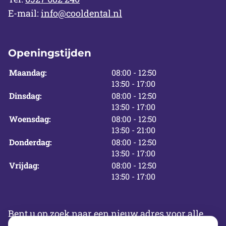
E-mail:
info@cooldental.nl
Openingstijden
tot
Maandag:
08:00
- 12:50
tot
13:50
- 17:00
tot
Dinsdag:
08:00
- 12:50
tot
13:50
- 17:00
tot
Woensdag:
08:00
- 12:50
tot
13:50
- 21:00
tot
Donderdag:
08:00
- 12:50
tot
13:50
- 17:00
tot
Vrijdag:
08:00
- 12:50
tot
13:50
- 17:00
Bent u op zoek naar een nieuw adres voor alle