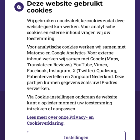
voorkomende handelingen op het gebied van
Deze website gebruikt
mond-en gebitsverzorging? Een tandarts in de
cookies
buurt, bij wie u direct terecht kunt, een modern
Wij gebruiken noodzakelijke cookies zodat deze
tandheelkundig centrum? Waar ook
website goed kan werken. Voor analytische
cookies en externe inhoud vragen wij uw
avondbehandelingen worden verricht en trouw
toestemming.
aan de nieuwste inzichten en technieken?
Voor analytische cookies werken wij samen met
Matomo en Google Analytics. Voor externe
inhoud werken wij samen met Google (Maps,
Meld u dan nu aan bij Cool Dental Clinic
Translate en Reviews), YouTube, Vimeo,
Facebook, Instagram, X (Twitter), Qualizorg,
Patiëntenvertellen en ZorgkaartNederland. Deze
partijen kunnen gegevens zoals uw IP-adres
verwerken.
Via Cookie-instellingen onderaan de website
kunt u op ieder moment uw toestemming
intrekken of aanpassen.
Over ons
Kwaliteit
Lees meer over onze Privacy- en
Inschrijven
Cookieverklaring.
Contact
Instellingen