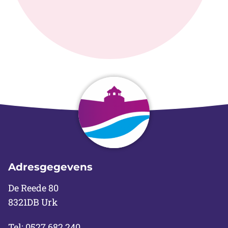
Adresgegevens
De Reede 80
8321DB Urk
Tel:
0527 682 240