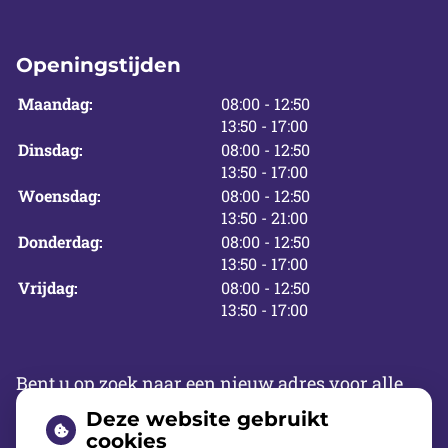
Openingstijden
tot
Maandag:
08:00
- 12:50
tot
13:50
- 17:00
tot
Dinsdag:
08:00
- 12:50
tot
13:50
- 17:00
tot
Woensdag:
08:00
- 12:50
tot
13:50
- 21:00
tot
Donderdag:
08:00
- 12:50
tot
13:50
- 17:00
tot
Vrijdag:
08:00
- 12:50
tot
13:50
- 17:00
Bent u op zoek naar een nieuw adres voor alle
voorkomende handelingen op het gebied van
Deze website gebruikt
mond-en gebitsverzorging? Een tandarts in de
cookies