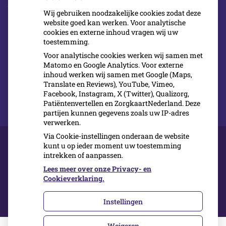
buurt, bij wie u direct terecht kunt, een modern
Wij gebruiken noodzakelijke cookies zodat deze
website goed kan werken. Voor analytische
tandheelkundig centrum? Waar ook
cookies en externe inhoud vragen wij uw
avondbehandelingen worden verricht en trouw
toestemming.
aan de nieuwste inzichten en technieken?
Voor analytische cookies werken wij samen met
Matomo en Google Analytics. Voor externe
inhoud werken wij samen met Google (Maps,
Meld u dan nu aan bij Cool Dental Clinic
Translate en Reviews), YouTube, Vimeo,
Facebook, Instagram, X (Twitter), Qualizorg,
Patiëntenvertellen en ZorgkaartNederland. Deze
partijen kunnen gegevens zoals uw IP-adres
verwerken.
Via Cookie-instellingen onderaan de website
kunt u op ieder moment uw toestemming
intrekken of aanpassen.
Over ons
Kwaliteit
Lees meer over onze Privacy- en
Inschrijven
Cookieverklaring.
Contact
Instellingen
Weigeren